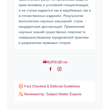
прав человека и уголовной специализации,
а ее статьи издаются как в зарубежных так и
в отечественных изданиях. Результатом
многолетних научных изысканий стала -
кандидатская диссертация. Применение
научных знаний существенно помогает в
совершенствовании юридической практики
и разрешении правовых споров.
illy2011@i.ua
F
I
a
n
c
s
Fact Checked & Editorial Guidelines
e
t
Reviewed by: Subject Matter Experts
b
a
o
g
o
r