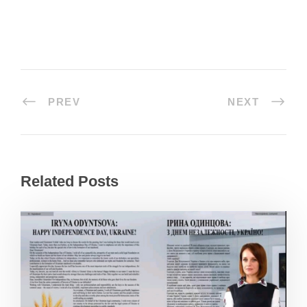
k
a
m
PREV
NEXT
Related Posts