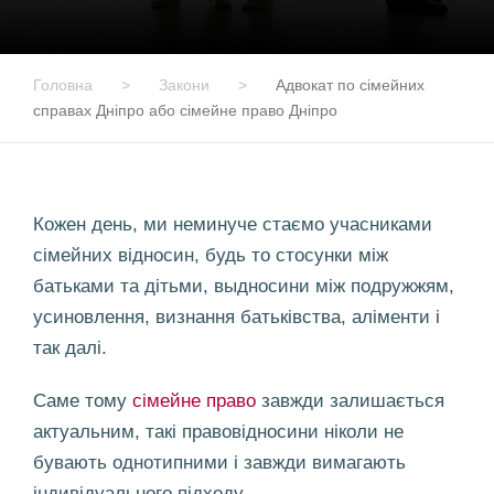
Головна
>
Закони
>
Адвокат по сімейних
справах Дніпро або сімейне право Дніпро
Кожен день, ми неминуче стаємо учасниками
сімейних відносин, будь то cтосунки між
батьками та дітьми, выдносини між подружжям,
усиновлення, визнання батьківства, аліменти і
так далі.
Саме тому
сімейне право
завжди залишається
актуальним, такі правовідносини ніколи не
бувають однотипними і завжди вимагають
індивідуального підходу.