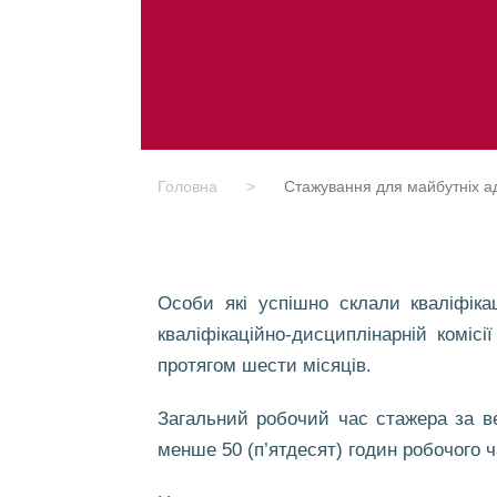
Головна
>
Стажування для майбутніх ад
Особи які успішно склали кваліфіка
кваліфікаційно-дисциплінарній комісі
протягом шести місяців.
Загальний робочий час стажера за ве
менше 50 (п’ятдесят) годин робочого