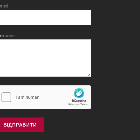
mail
итання