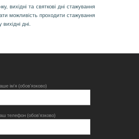
у, вихідні та святкові дні стажування
мати можливість проходити стажування
 вихідні дні.
аше ім'я (обов'язково)
аш телефон (обов'язково)