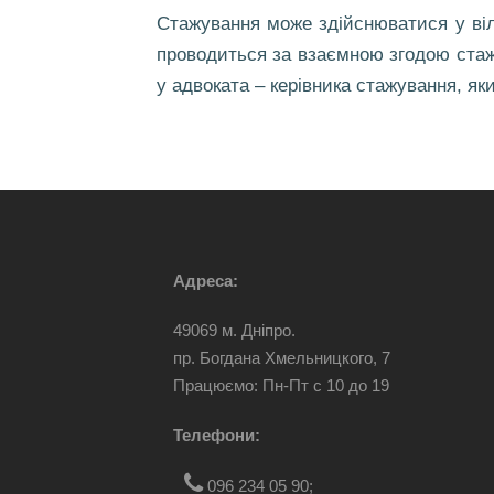
Стажування може здійснюватися у віль
проводиться за взаємною згодою стаж
у адвоката – керівника стажування, яки
Адреса:
49069 м. Дніпро.
пр. Богдана Хмельницкого, 7
Працюємо: Пн-Пт c 10 до 19
Телефони:
096 234 05 90
;