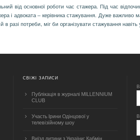
ний від основної роботи час стажера. Під час відпочинк
ера і адвоката – керівника стажування. Дуже важливо 
й в разі потреби, міг би організувати стажування навіть у
СВІЖІ ЗАПИСИ
В
Публікація в журналі MILLENNIUM
CLUB
В
Участь Ірини Одінцової у
телевізійному шоу
Виїзд дитини з України: Кабмін