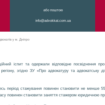
або поштою
info@advokkat.com.ua
вокатів у м. Дніпро
ційний іспит та одержали відповідне посвідчення про 
ї регіону, згідно ЗУ «Про адвокатуру та адвокатську 
сь період стажування повинен становити не менше 550 
 часу повинен становити заняття стажером юридичною пр