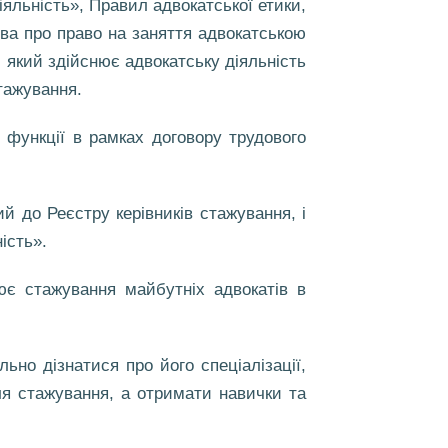
яльність», Правил адвокатської етики,
ва про право на заняття адвокатською
, який здійснює адвокатську діяльність
тажування.
 функції в рамках договору трудового
ий до Реєстру керівників стажування, і
ість».
ює стажування майбутніх адвокатів в
ьно дізнатися про його спеціалізації,
я стажування, а отримати навички та