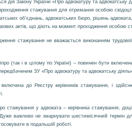
я дія Закону України «Про адвокатуру та адвокатську ді
 проходження стажування для отримання особою свідоцт
катських об’єднань, адвокатських бюро, рішень адвоката
авових актів, що діють на момент проходження особою с
дження стажування не вважається виконанням трудової
про (так і в цілому по Україні) – повинен бути включен
передбаченим ЗУ «Про адвокатуру та адвокатську діяльн
включена до Реєстру керівників стажування, і здійсн
і.
о стажування у адвоката – керівника стажування, доціл
. Дуже важливо не змарнувати шестимісячний термін дл
стосовувати в подальшій роботі.