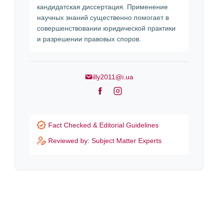
кандидатская диссертация. Применение
научных знаний существенно помогает в
совершенствовании юридической практики
и разрешении правовых споров.
illy2011@i.ua
F
I
a
n
c
s
Fact Checked & Editorial Guidelines
e
t
Reviewed by: Subject Matter Experts
b
a
o
g
o
r
k
a
m