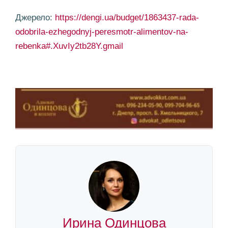
Джерело:
https://dengi.ua/budget/1863437-rada-
odobrila-ezhegodnyj-peresmotr-alimentov-na-
rebenka#.XuvIy2tb28Y.gmail
Ирина Одинцова