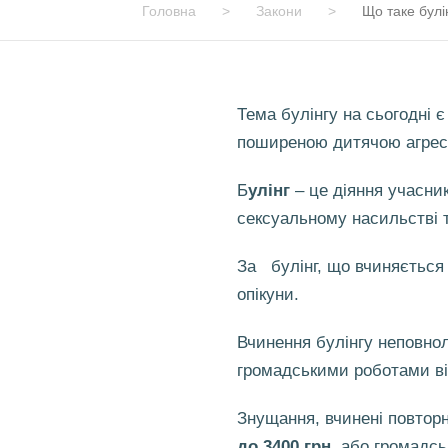
Головна
>
Закони
>
Що таке булін
Тема булінгу на сьогодні 
поширеною дитячою агресіє
Б
улінг
– це діяння учасни
сексуальному насильстві т
За булінг, що вчиняється о
опікуни.
Вчинення булінгу неповно
громадськими роботами від
Знущання, вчинені повторн
до 3400 грн.
або громадськ