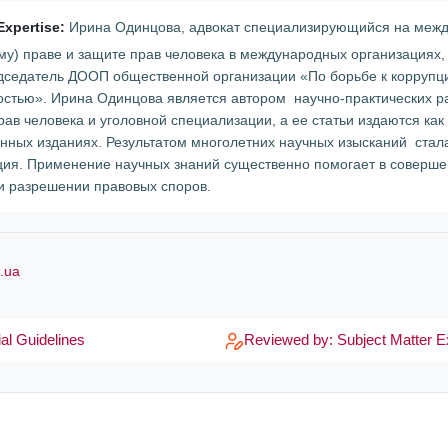
Expertise:
Ирина Одинцова, адвокат специализирующийся на меж
му) праве и защите прав человека в международных организациях,
едседатель ДООП общественной организации «По борьбе к коррупц
остью». Ирина Одинцова является автором научно-практических р
ав человека и уголовной специализации, а ее статьи издаются как 
енных изданиях. Результатом многолетних научных изысканий стал
ция. Применение научных знаний существенно помогает в соверш
 и разрешении правовых споров.
i.ua
al Guidelines
Reviewed by: Subject Matter E