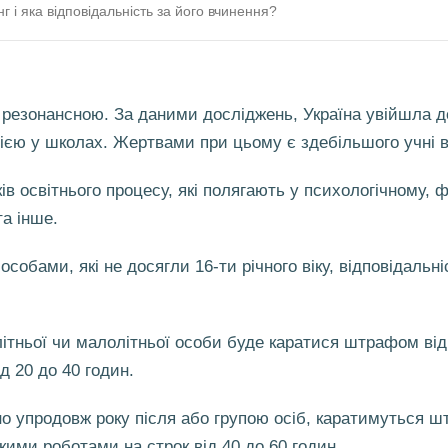
г і яка відповідальність за його вчинення?
є резонансною. За даними досліджень, Україна увійшла до
ю у школах. Жертвами при цьому є здебільшого учні від
ків освітнього процесу, які полягають у психологічному, 
а інше.
собами, які не досягли 16-ти річного віку, відповідальн
літньої чи малолітньої особи буде каратися штрафом ві
 20 до 40 годин.
о упродовж року після або групою осіб, каратимуться ш
ими роботами на строк від 40 до 60 годин.