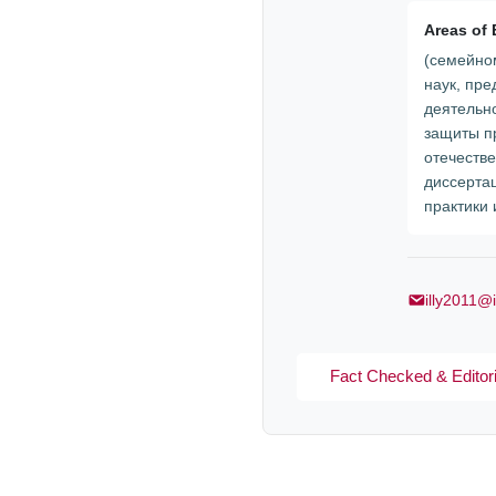
Areas of 
(семейно
наук, пр
деятельн
защиты пр
отечеств
диссерта
практики
illy2011@
Fact Checked & Editori