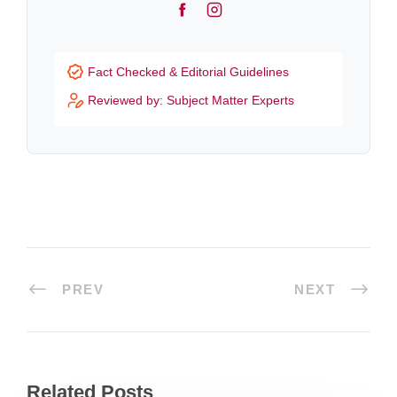
F
I
a
n
c
s
Fact Checked & Editorial Guidelines
e
t
Reviewed by: Subject Matter Experts
b
a
o
g
o
r
k
a
m
PREV
NEXT
Related Posts