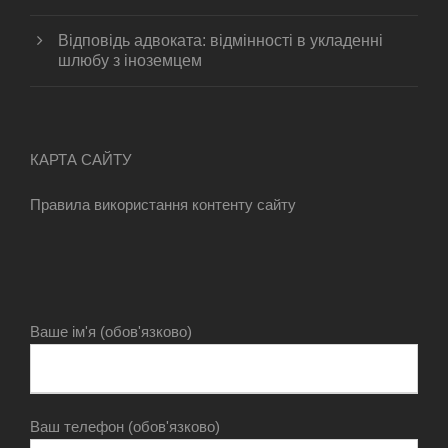
Відповідь адвоката: відмінності в укладенні
шлюбу з іноземцем
КАРТА САЙТУ
Правила використання контенту сайту
Ваше ім'я (обов'язково)
Ваш телефон (обов'язково)