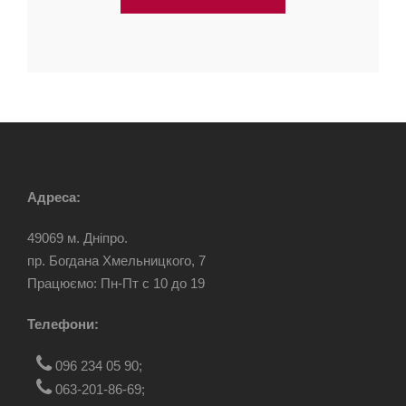
Адреса:
49069 м. Дніпро.
пр. Богдана Хмельницкого, 7
Працюємо: Пн-Пт c 10 до 19
Телефони:
096 234 05 90
;
063-201-86-69
;