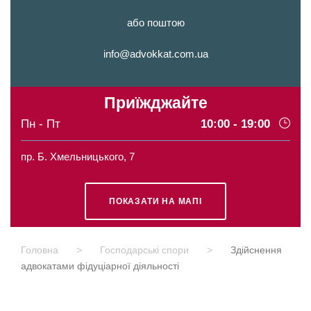
або поштою
info@advokkat.com.ua
Приїжджайте
Пн - Пт
10:00 - 19:00
пр. Б. Хмельницького, 7
ПОКАЗАТИ НА МАПІ
Головна
>
Господарські спори
>
Здійснення
адвокатами фідуціарної діяльності