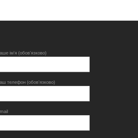
аше ім'я (обов'язково)
аш телефон (обов'язково)
mail