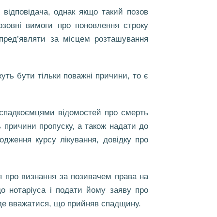
відповідача, однак якщо такий позов
озовні вимоги про поновлення строку
пред’являти за місцем розташування
уть бути тільки поважні причини, то є
 спадкоємцями відомостей про смерть
ь причини пропуску, а також надати до
одження курсу лікування, довідку про
 про визнання за позивачем права на
о нотаріуса і подати йому заяву про
уде вважатися, що прийняв спадщину.