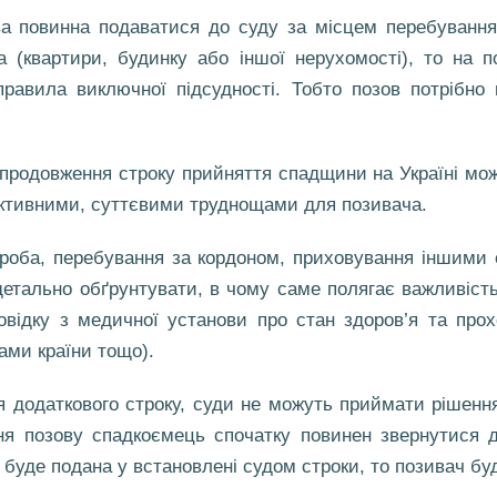
а повинна подаватися до суду за місцем перебування 
 (квартири, будинку або іншої нерухомості), то на п
авила виключної підсудності. Тобто позов потрібно 
продовження строку прийняття спадщини на Україні мож
б’єктивними, суттєвими труднощами для позивача.
ороба, перебування за кордоном, приховування іншими
детально обґрунтувати, в чому саме полягає важливіст
довідку з медичної установи про стан здоров’я та прох
ами країни тощо).
 додаткового строку, суди не можуть приймати рішення
ння позову спадкоємець спочатку повинен звернутися д
буде подана у встановлені судом строки, то позивач б