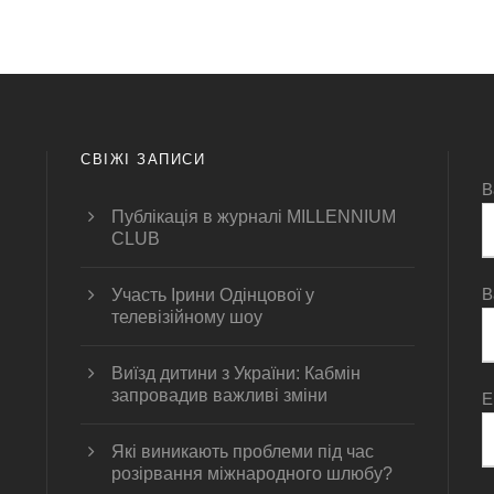
СВІЖІ ЗАПИСИ
В
Публікація в журналі MILLENNIUM
CLUB
В
Участь Ірини Одінцової у
телевізійному шоу
Виїзд дитини з України: Кабмін
запровадив важливі зміни
E
Які виникають проблеми під час
розірвання міжнародного шлюбу?