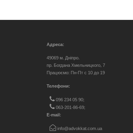
Адреса:
49069 м. Дніпро.
пр. Богдана Хмельницкого, 7
Працюємо: Пн-Пт c 10 до 19
Телефони:
096 234 05 90
;
063-201-86-69
;
E-mail:
info@advokkat.com.ua