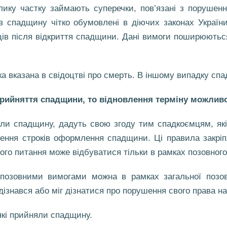
ику частку займають суперечки, пов’язані з порушен
в спадщину чітко обумовлені в діючих законах Україн
ів після відкриття спадщини. Дані вимоги поширюються 
ка вказана в свідоцтві про смерть. В іншому випадку с
прийняття спадщини, то відновлення терміну можлив
ли спадщину, дадуть свою згоду тим спадкоємцям, які
ння строків оформлення спадщини. Ці правила закріпл
ого питання може відбуватися тільки в рамках позовног
позовними вимогами можна в рамках загальної позовн
ізнався або міг дізнатися про порушення свого права на
 які прийняли спадщину.