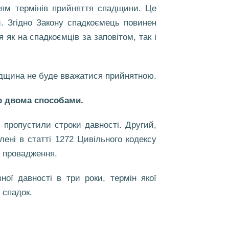
ням термінів прийняття спадщини. Це
и. Згідно Закону спадкоємець повинен
як на спадкоємців за заповітом, так і
падщина не буде вважатися прийнятною.
о двома способами.
 пропустили строки давності. Другий,
ені в статті 1272 Цивільного кодексу
о провадження.
ої давності в три роки, термін якої
 спадок.