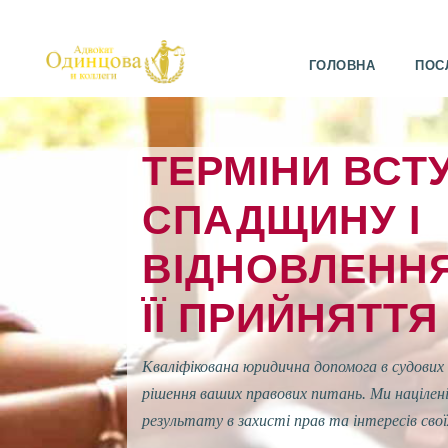
ГОЛОВНА
ПОС
ТЕРМІНИ ВСТ
СПАДЩИНУ І
ВІДНОВЛЕННЯ
ЇЇ ПРИЙНЯТТЯ
Кваліфікована юридична допомога в судових 
рішення ваших правових питань. Ми націлені
результату в захисті прав та інтересів свої