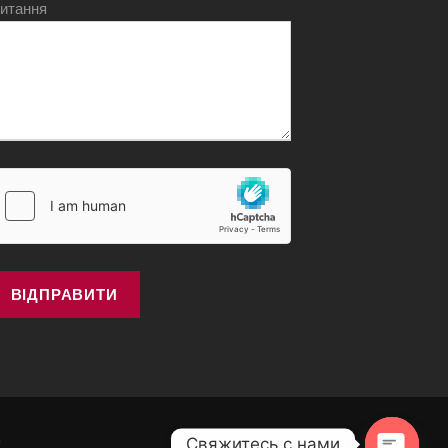
итання
Свяжитесь с нами
K