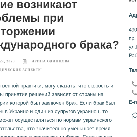
КО
ие возникают
облемы при
Ад
сторжении
490
пр.
ждународного брака?
ул.
Раб
АЯ, 2023
ИРИНА ОДИНЦОВА
Те
ДИЧЕСКИЕ АСПЕКТЫ
твенной практики, могу сказать, что скорость и
ы принятия решений зависят от страны на
E-m
рии которой был заключен брак. Если брак был
н в Украине и один из супругов украинец, то
может осуществляться по нормам украинского
ательства, что значительно уменьшает время