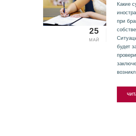
Какие с
иностра
при бра
25
собстве
Ситуаци
МАЙ
будет з
провери
заключе
возникл
ЧИТ