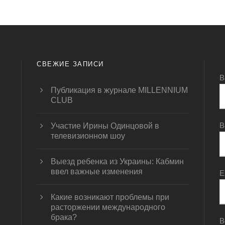
СВЕЖИЕ ЗАПИСИ
В
Публикация в журнале MILLENNIUM
CLUB
В
Участие Ирины Одинцовой в
телевизионном шоу
Выезд ребенка из Украины: Кабмин
ввел важные изменения
E
Какие возникают проблемы при
расторжении международного
брака?
В