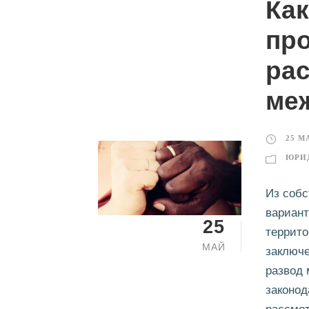
Как
пр
ра
ме
25 М
ЮРИ
Из собс
вариант
25
террито
МАЙ
заключе
развод 
законод