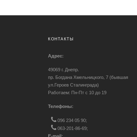
КОНТАКТЫ
Адрес:
49069 г. Днепр.
пр. Богдана Хмельницкого, 7 (бывшая
ул.Героев Сталинграда)
Работаем: Пн-Пт c 10 до 19
Телефоны:
096 234 05 90
;
063-201-86-69
;
E-mail: