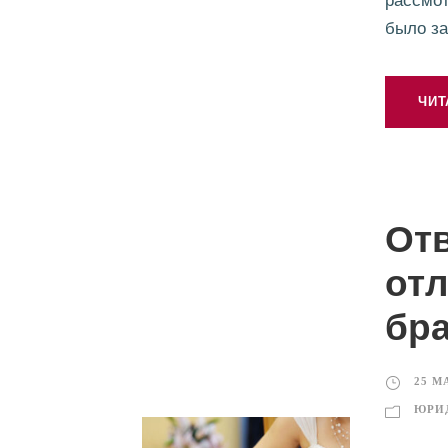
рассмот
было за
ЧИТ
Отв
отл
бра
25 М
ЮРИ