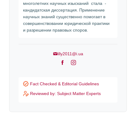
многолетних научных изысканий стала -
кандидатская диссертация. Применение
научных знаний существенно помогает в
совершенствовании юридической практики
и разрешении правовых споров.
illy2011@i.ua
F
I
a
n
c
s
Fact Checked & Editorial Guidelines
e
t
Reviewed by: Subject Matter Experts
b
a
o
g
o
r
k
a
m