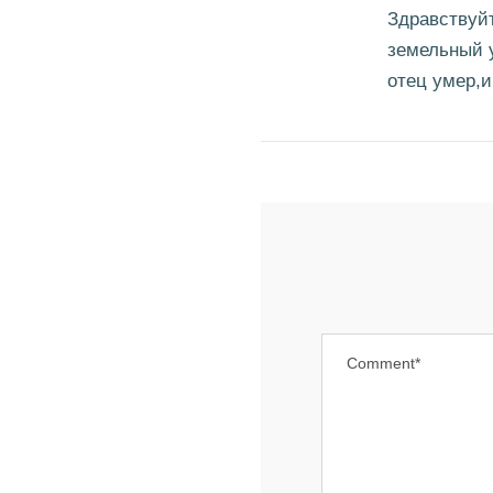
Здравствуйт
земельный у
отец умер,