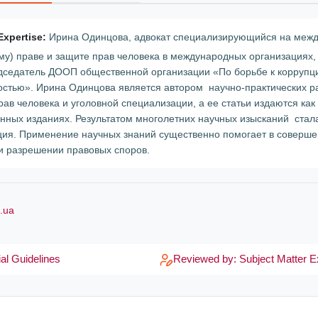
Expertise:
Ирина Одинцова, адвокат специализирующийся на меж
му) праве и защите прав человека в международных организациях,
едседатель ДООП общественной организации «По борьбе к коррупц
остью». Ирина Одинцова является автором научно-практических р
ав человека и уголовной специализации, а ее статьи издаются как 
енных изданиях. Результатом многолетних научных изысканий стал
ция. Применение научных знаний существенно помогает в соверш
 и разрешении правовых споров.
i.ua
al Guidelines
Reviewed by: Subject Matter E