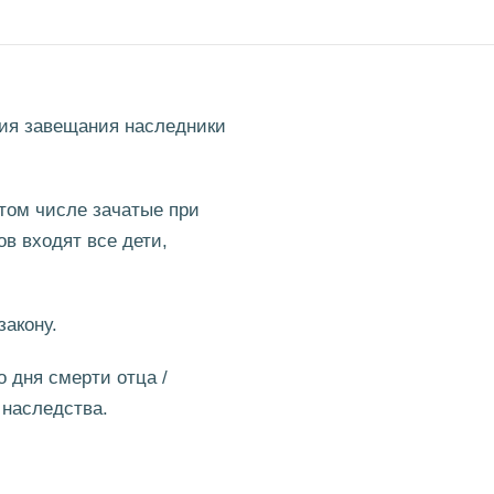
вия завещания наследники
 том числе зачатые при
в входят все дети,
закону.
о дня смерти отца /
 наследства.