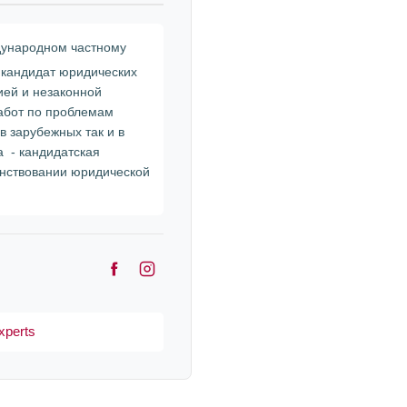
дународном частному
 кандидат юридических
ией и незаконной
абот по проблемам
в зарубежных так и в
а - кандидатская
енствовании юридической
F
I
a
n
c
s
xperts
e
t
b
a
o
g