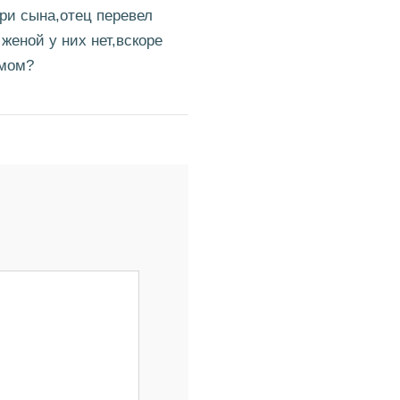
три сына,отец перевел
женой у них нет,вскоре
омом?