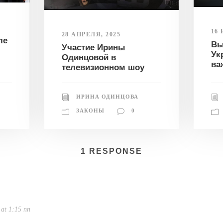
16
28 АПРЕЛЯ, 2025
ле
Вы
Участие Ирины
Ук
Одинцовой в
ва
телевизионном шоу
ИРИНА ОДИНЦОВА
ЗАКОНЫ
0
1 RESPONSE
at 1:15 пп