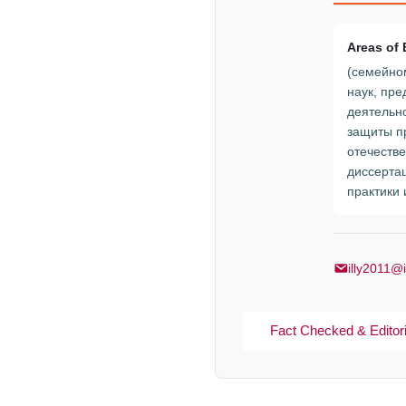
Areas of 
(семейно
наук, пр
деятельн
защиты пр
отечеств
диссерта
практики
illy2011@
Fact Checked & Editori